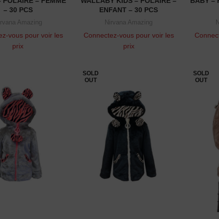
– POLAIRE – FEMME
WALLABY KIDS – POLAIRE –
BABY – 
– 30 PCS
ENFANT – 30 PCS
irvana Amazing
Nirvana Amazing
N
z-vous pour voir les
Connectez-vous pour voir les
Connect
prix
prix
SOLD
SOLD
OUT
OUT