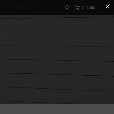
0
/
0.00
€
ACT
A PROPOS DE NOUS