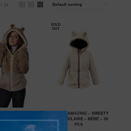
24
SOLD
OUT
NA AMAZING – STAR
NIRVANA AMAZING – SWEETY
READ MORE
READ MORE
 – POLAIRE – FEMME
BABY – POLAIRE – BÉBÉ – 30
– 30 PCS
PCS