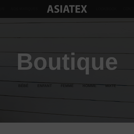
QUE
NOS MARQUES
LOOKBOOK
CONT
Boutique
BÉBÉ
ENFANT
FEMME
HOMME
MIXTE