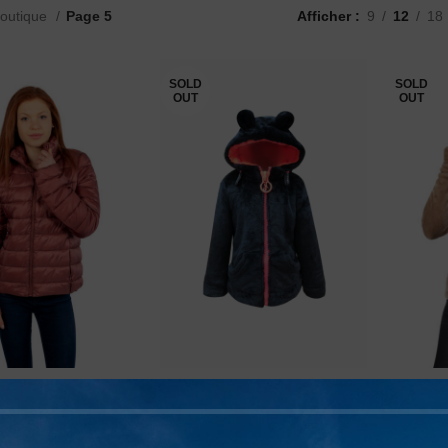
outique
Page 5
Afficher
9
12
18
SOLD
SOLD
OUT
OUT
ANA AMAZING –
NIRVANA AMAZING – STAR
NIRVA
READ MORE
READ MORE
RROW LADIES –
KIDS – POLAIRE – ENFANT –
LADIES
NE – FEMME – 40
30 PCS
PCS