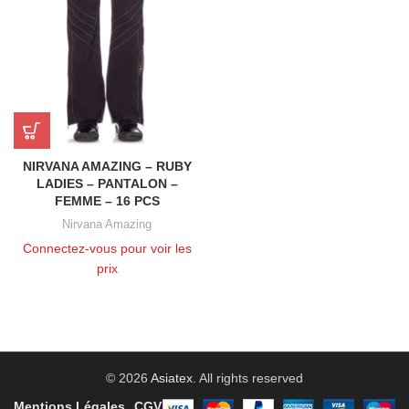
NIRVANA AMAZING – RUBY
LADIES – PANTALON –
FEMME – 16 PCS
Nirvana Amazing
Connectez-vous pour voir les
prix
© 2026
Asiatex
. All rights reserved
Mentions Légales
CGV