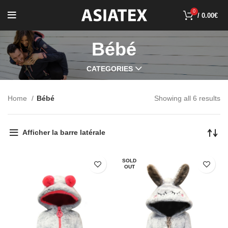
0
/
0.00
€
Bébé
CATEGORIES
Home
Bébé
Showing all 6 results
Afficher la barre latérale
SOLD
OUT