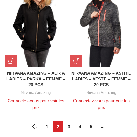
NIRVANA AMAZING – ADRIA
NIRVANA AMAZING – ASTRID
LADIES – PARKA – FEMME –
LADIES – VESTE – FEMME –
20 PCS
20 PCS
Nirvana Amazing
Nirvana Amazing
Connectez-vous pour voir les
Connectez-vous pour voir les
prix
prix
1
2
3
4
5
→
←