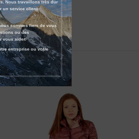
. Nous travaillons très dur
 un service client
 nous sommes fiers de vous
estions ou des
r vous aider.
re entreprise ou votre