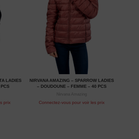
TA LADIES
NIRVANA AMAZING – SPARROW LADIES
NIRV
READ MORE
 PCS
– DOUDOUNE – FEMME – 40 PCS
PA
Nirvana Amazing
s prix
Connectez-vous pour voir les prix
Con