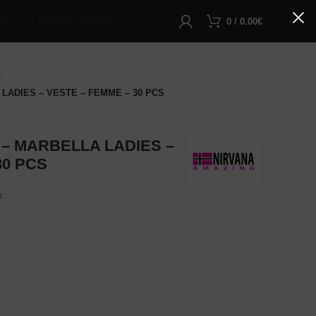
0
/
0.00
€
ACT
A PROPOS DE NOUS
LADIES – VESTE – FEMME – 30 PCS
– MARBELLA LADIES –
30 PCS
x