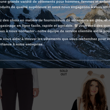
une grande variété de vêtements pour hommes, femmes et enfants
duits de qualité supérieure et nous nous engageons à vous offrir
 des choix en matière de fournisseurs de vêtements en gros, et
gasinage en ligne facile, rapide et agréable. Si vous avez des qu
as à nous contacter - notre équipe de service clientèle est là pou
vous aider à trouver les vêtements que vous recherchez pour vot
nfiance à notre entreprise.
SOLD
OUT