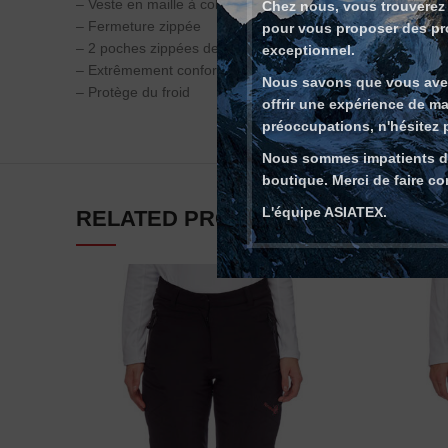
– Veste en maille à col montant
Chez nous, vous trouverez 
– Fermeture zippée
pour vous proposer des pro
– 2 poches zippées devant
exceptionnel.
– Extrêmement confortable
Nous savons que vous avez
– Protège du froid
offrir une expérience de ma
préoccupations, n'hésitez p
Nous sommes impatients de 
boutique. Merci de faire co
L'équipe ASIATEX.
RELATED PRODUCTS