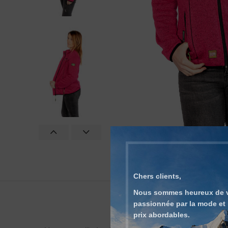
Click to enlarge
Chers clients,
Nous sommes heureux de vo
passionnée par la mode et 
prix abordables.