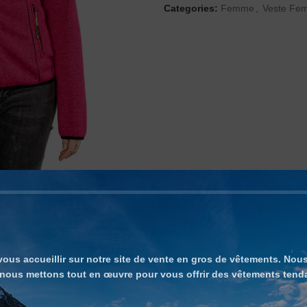
Categories:
Femme
,
Veste Fe
us accueillir sur notre site de vente en gros de vêtements. No
DESCRIPTION
ADDITIONAL INFORMATION
nous mettons tout en œuvre pour vous offrir des vêtements tenda