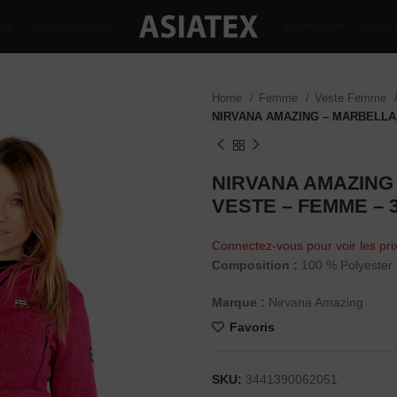
QUE
NOS MARQUES
LOOKBOOK
CONT
Home
Femme
Veste Femme
NIRVANA AMAZING – MARBELLA 
NIRVANA AMAZING 
VESTE – FEMME – 
Connectez-vous pour voir les pri
Composition :
100 % Polyester
Marque :
Nirvana Amazing
Favoris
SKU:
3441390062051