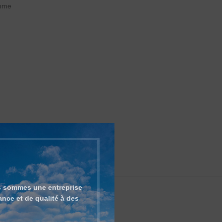
mme
us sommes une entreprise
nce et de qualité à des