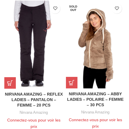
SOLD
OUT
NIRVANA AMAZING – ABBY
NIRVANA AMAZING – REFLEX
LADIES – POLAIRE – FEMME
LADIES – PANTALON –
– 30 PCS
FEMME – 20 PCS
Nirvana Amazing
Nirvana Amazing
Connectez-vous pour voir les
Connectez-vous pour voir les
prix
prix