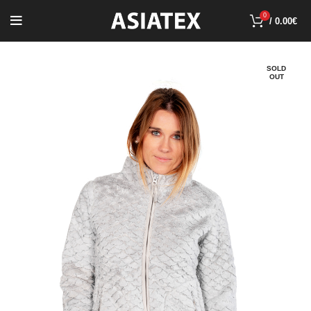
0
/
0.00
€
SOLD
OUT